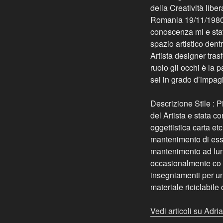
della Creatività libe
Romania 19/11/1980 h
conoscenza mi e stata
spazio artistico dent
Artista designer tras
ruolo gli occhi è la
sei in grado d’impag
Descrizione Stile : 
del Artista e stata co
oggettistica carta et
mantenimento di esser
mantenimento ad lungo
occasionalmente co u
insegniamenti per un 
materiale riciclabile 
Vedi articoli su Adri