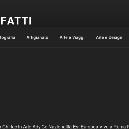
FATTI
te e Viaggi
otografia
Artigianato
Arte e Viaggi
Arte e Design
n Chiriac in Arte Ady.Cc Nazionalità Est Europea Vivo a Roma 