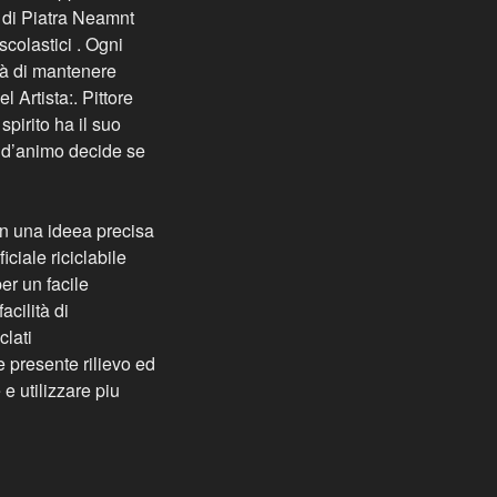
o di Piatra Neamnt
colastici . Ogni
ità di mantenere
 Artista:. Pittore
spirito ha il suo
o d’animo decide se
on una ideea precisa
iciale riciclabile
er un facile
cilità di
clati
 presente rilievo ed
 e utilizzare piu