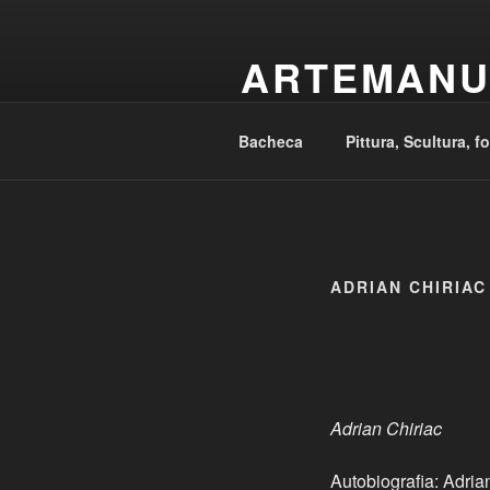
Salta
al
ARTEMANU
contenuto
Arte – Artigianato – Design – Ar
Bacheca
Pittura, Scultura, f
ADRIAN CHIRIAC
Adrian Chiriac
Autobiografia: Adria