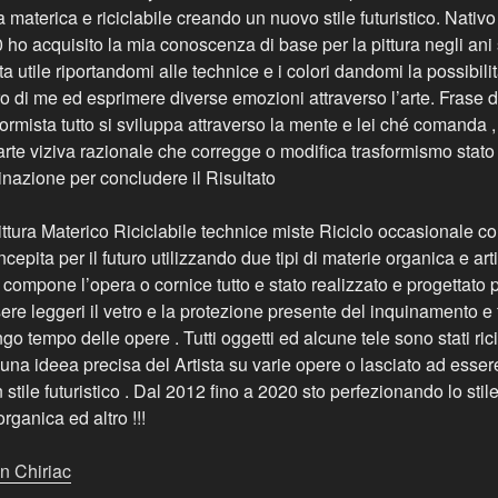
ra materica e riciclabile creando un nuovo stile futuristico. Nativ
o acquisito la mia conoscenza di base per la pittura negli ani s
 utile riportandomi alle technice e i colori dandomi la possibil
ro di me ed esprimere diverse emozioni attraverso l’arte. Frase del
formista tutto si sviluppa attraverso la mente e lei ché comanda , 
 parte viziva razionale che corregge o modifica trasformismo stat
inazione per concludere il Risultato
Pittura Materico Riciclabile technice miste Riciclo occasionale c
ncepita per il futuro utilizzando due tipi di materie organica e artif
c compone l’opera o cornice tutto e stato realizzato e progettato p
e leggeri il vetro e la protezione presente del inquinamento e fa
 tempo delle opere . Tutti oggetti ed alcune tele sono stati rici
na ideea precisa del Artista su varie opere o lasciato ad essere
stile futuristico . Dal 2012 fino a 2020 sto perfezionando lo stile
organica ed altro !!!
an Chiriac