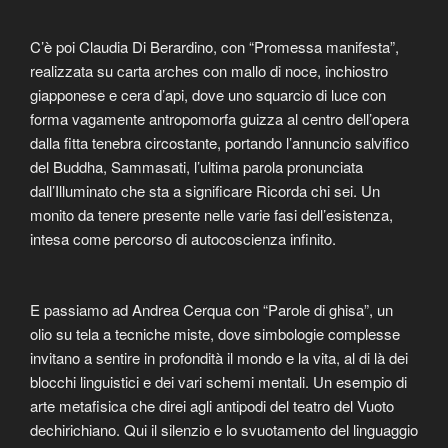
C’è poi Claudia Di Berardino, con “Promessa manifesta”,
realizzata su carta arches con mallo di noce, inchiostro
giapponese e cera d’api, dove uno squarcio di luce con
forma vagamente antropomorfa guizza al centro dell’opera
dalla fitta tenebra circostante, portando l’annuncio salvifico
del Buddha, Sammasati, l’ultima parola pronunciata
dall’Illuminato che sta a significare Ricorda chi sei. Un
monito da tenere presente nelle varie fasi dell’esistenza,
intesa come percorso di autocoscienza infinito.
E passiamo ad Andrea Cerqua con “Parole di ghisa”, un
olio su tela a tecniche miste, dove simbologie complesse
invitano a sentire in profondità il mondo e la vita, al di là dei
blocchi linguistici e dei vari schemi mentali. Un esempio di
arte metafisica che direi agli antipodi del teatro del Vuoto
dechirichiano. Qui il silenzio e lo svuotamento del linguaggio