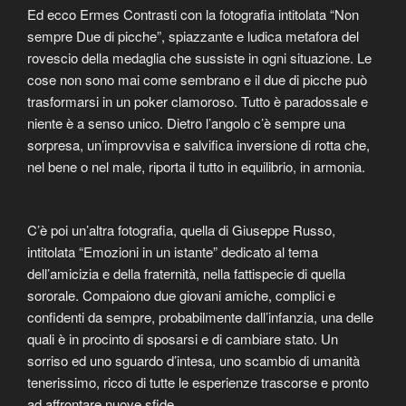
Ed ecco Ermes Contrasti con la fotografia intitolata “Non
sempre Due di picche”, spiazzante e ludica metafora del
rovescio della medaglia che sussiste in ogni situazione. Le
cose non sono mai come sembrano e il due di picche può
trasformarsi in un poker clamoroso. Tutto è paradossale e
niente è a senso unico. Dietro l’angolo c’è sempre una
sorpresa, un’improvvisa e salvifica inversione di rotta che,
nel bene o nel male, riporta il tutto in equilibrio, in armonia.
C’è poi un’altra fotografia, quella di Giuseppe Russo,
intitolata “Emozioni in un istante” dedicato al tema
dell’amicizia e della fraternità, nella fattispecie di quella
sororale. Compaiono due giovani amiche, complici e
confidenti da sempre, probabilmente dall’infanzia, una delle
quali è in procinto di sposarsi e di cambiare stato. Un
sorriso ed uno sguardo d’intesa, uno scambio di umanità
tenerissimo, ricco di tutte le esperienze trascorse e pronto
ad affrontare nuove sfide.