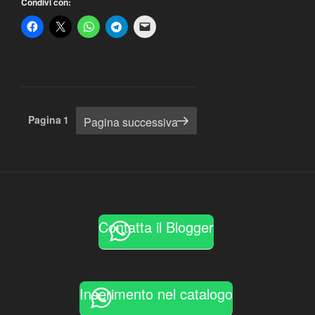
Condivi con:
Paginazione
Pagina
1
Pagina successiva
degli
articoli
Contatta il Blogger
Inserimento nel catalogo