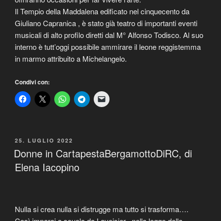
Il Tempio della Maddalena edificato nel cinquecento da
Giuliano Capranica , è stato già teatro di importanti eventi
musicali di alto profilo diretti dal M° Alfonso Todisco. Al suo
interno è tutt’oggi possibile ammirare il leone reggistemma
in marmo attribuito a Michelangelo.
Condivi con:
PUBBLICATO
25. LUGLIO 2022
IL
Donne in CartapestaBergamottoDiRC, di
Elena Iacopino
Nulla si crea nulla si distrugge ma tutto si trasforma….
Così imparai a scuola da Lavoisier , nella legge della