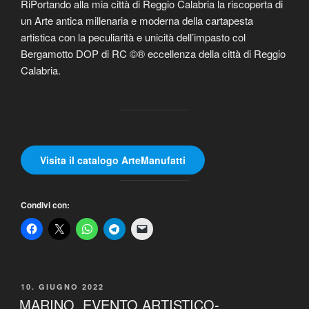
RiPortando alla mia città di Reggio Calabria la riscoperta di
un Arte antica millenaria e moderna della cartapesta
artistica con la peculiarità e unicità dell’impasto col
Bergamotto DOP di RC ©® eccellenza della città di Reggio
Calabria.
Visita il catalogo ArteManufatti
Condivi con:
PUBBLICATO
10. GIUGNO 2022
IL
MARINO, EVENTO ARTISTICO-