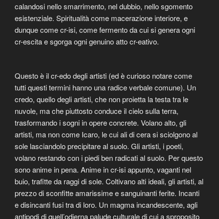
calandosi nello smarrimento, nel dubbio, nello sgomento
esistenziale. Spiritualità come macerazione interiore, e
dunque come cr-isi, come fermento da cui si genera ogni
cr-escita e sgorga ogni genuino atto cr-eativo.
Questo è il cr-edo degli artisti (ed è curioso notare come
tutti questi termini hanno una radice verbale comune). Un
credo, quello degli artisti, che non proietta la testa tra le
nuvole, ma che piuttosto conduce il cielo sulla terra,
trasformando i sogni in opere concrete. Volano alto, gli
artisti, ma non come Icaro, le cui ali di cera si sciolgono al
sole lasciandolo precipitare al suolo. Gli artisti, i poeti,
volano restando con i piedi ben radicati al suolo. Per questo
sono anime in pena. Anime in cr-isi appunto, vaganti nel
buio, trafitte da raggi di sole. Coltivano alti ideali, gli artisti, al
prezzo di sconfitte amarissime e sanguinanti ferite. Incanti
e disincanti fusi tra di loro. Un magma incandescente, agli
antipodi di quell’odierna palude culturale di cui a sproposito