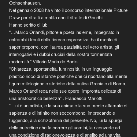
Ochsenhausen.
Nel gennaio 2008 ha vinto il concorso internazionale Picture
Draw per ritratti a matita con il ritratto di Gandhi.
Hanno scritto di lui:
“…Marco Orlandi, pittore e poeta insieme, impegnato in
entrambi i fronti della ricerca espressiva, ha il merito di
saper proporre, con l’aurea parzialità del vero artista, gli
interrogativi e i dubbi cruciali della nostra tormentata
modernità.” Vittorio Maria de Bonis.
“Chiarezza, spontaneità, luminosità, in un linguaggio
plastico ricco di istanze poetiche che ci riportano alla mente
figure mitologiche e storiche della antica Grecia e di Roma,
Marco Orlandi reca nelle sue opere l’impronta delicata di
una aristocratica bellezza” . Francesca Mariotti
“.. lui è un artista, e la sua anima e la sua mente affamate di
sapienza e di infinito non soccombono, imprecando e
fuggendo, alla schizofrenia del presente. No, lui la spurga
della putredine che fa correre gli uomini, la riconverte ad
una condizione di ragionevolezza e di anelito ad una vita