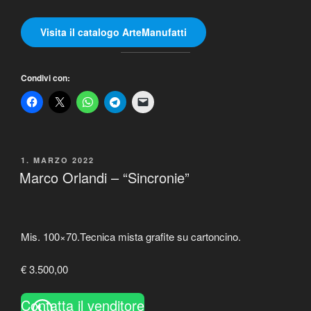
Visita il catalogo ArteManufatti
Condivi con:
PUBBLICATO
1. MARZO 2022
IL
Marco Orlandi – “Sincronie”
Mis. 100×70.Tecnica mista grafite su cartoncino.
€ 3.500,00
Contatta il venditore