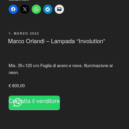
PUBBLICATO
1. MARZO 2022
IL
Marco Orlandi – Lampada “Involution”
Mis. 35×120 cm.Foglia di acero e noce. Illuminazione al
neon.
€ 800,00
Contatta il venditore