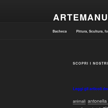
Salta
al
ARTEMANU
contenuto
Arte – Artigianato – Design – Ar
Bacheca
Pittura, Scultura, f
SCOPRI I NOSTRI
Leggi gli articoli de
antonella 
animali
gi