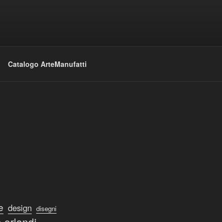
Catalogo ArteManufatti
e
design
disegni
 orlandi