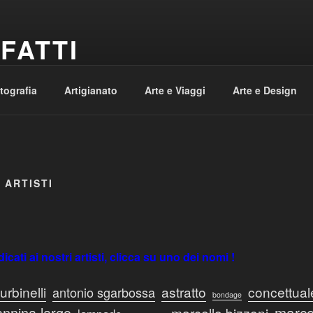
FATTI
te e Viaggi
otografia
Artigianato
Arte e Viaggi
Arte e Design
 ARTISTI
dicati ai nostri artisti, clicca su uno dei nomi !
urbinelli
astratto
concettual
antonio sgarbossa
bondage
marco
annina largo
marcello bizzoni