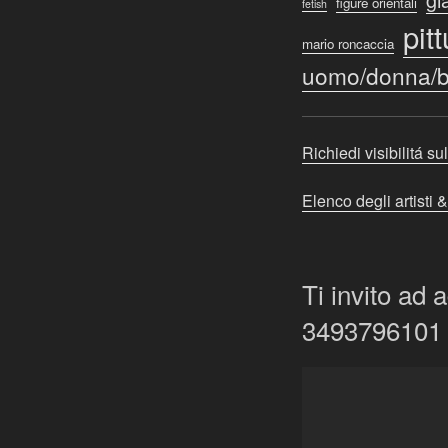
figure orientali
fetish
pit
mario roncaccia
uomo/donna/b
Richiedi visibilitá sul
Elenco degli artisti &
Ti invito ad a
3493796101