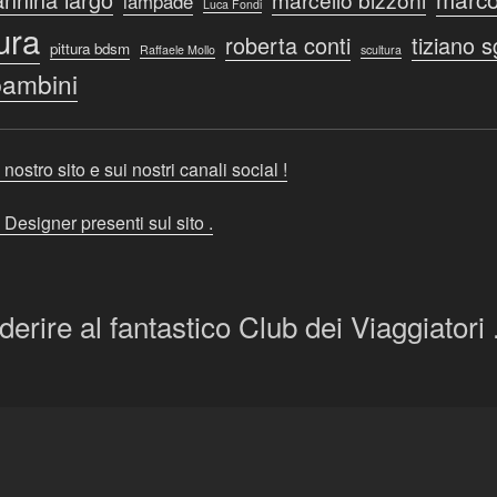
lampade
Luca Fondi
tura
roberta conti
tiziano 
pittura bdsm
Raffaele Mollo
scultura
ambini
 nostro sito e sui nostri canali social !
 Designer presenti sul sito .
derire al fantastico Club dei Viaggiatori .