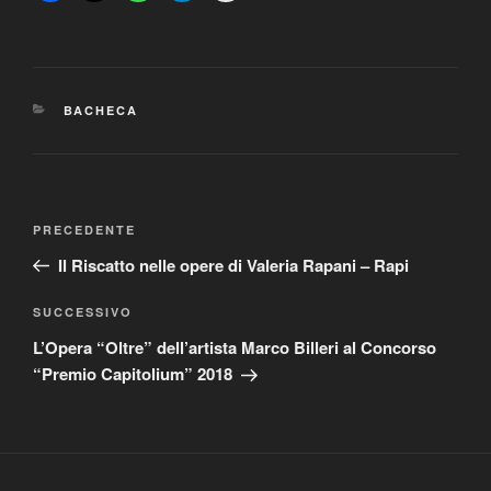
CATEGORIE
BACHECA
Navigazione
Articolo
PRECEDENTE
articoli
precedente:
Il Riscatto nelle opere di Valeria Rapani – Rapi
Articolo
SUCCESSIVO
successivo
L’Opera “Oltre” dell’artista Marco Billeri al Concorso
“Premio Capitolium” 2018