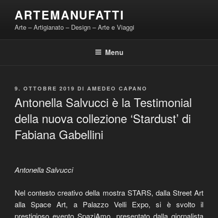
Salta
ARTEMANUFATTI
al
Arte – Artigianato – Design – Arte e Viaggi
contenuto
Menu
PUBBLICATO
9. OTTOBRE 2019
DI
AMEDEO CAPANO
IL
Antonella Salvucci è la Testimonial
della nuova collezione ‘Stardust’ di
Fabiana Gabellini
Antonella Salvucci
Nel contesto creativo della mostra STARS, dalla Street Art
alla Space Art, a Palazzo Velli Expo, si è svolto il
prestigioso evento SpaziAmo, presentato dalla giornalista