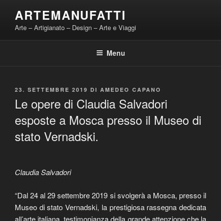
Salta
ARTEMANUFATTI
al
Arte – Artigianato – Design – Arte e Viaggi
contenuto
Menu
PUBBLICATO
23. SETTEMBRE 2019
DI
AMEDEO CAPANO
IL
Le opere di Claudia Salvadori
esposte a Mosca presso il Museo di
stato Vernadski.
Claudia Salvadori
“Dal 24 al 29 settembre 2019 si svolgerà a Mosca, presso il
Museo di stato Vernadski, la prestigiosa rassegna dedicata
all’arte italiana, testimonianza della grande attenzione che la