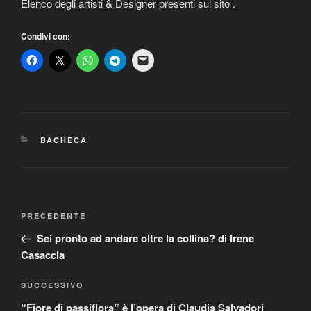
Elenco degli artisti & Designer presenti sul sito .
Condivi con:
CATEGORIE
BACHECA
Navigazione
Articolo
PRECEDENTE
articoli
precedente:
Sei pronto ad andare oltre la collina? di Irene
Casaccia
Articolo
SUCCESSIVO
successivo
“Fiore di passiflora” è l’opera di Claudia Salvadori